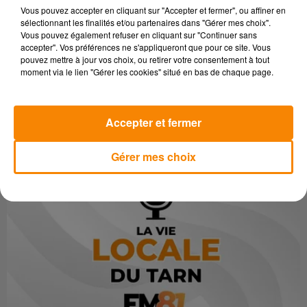
la mairie.
Vous pouvez accepter en cliquant sur "Accepter et fermer", ou affiner en
sélectionnant les finalités et/ou partenaires dans "Gérer mes choix".
Entrée libre pour tous. Pour renseignements : mairie d’Anglès
Vous pouvez également refuser en cliquant sur "Continuer sans
– tél 05 63 50 49 48.
accepter". Vos préférences ne s'appliqueront que pour ce site. Vous
pouvez mettre à jour vos choix, ou retirer votre consentement à tout
moment via le lien "Gérer les cookies" situé en bas de chaque page.
Accepter et fermer
Gérer mes choix