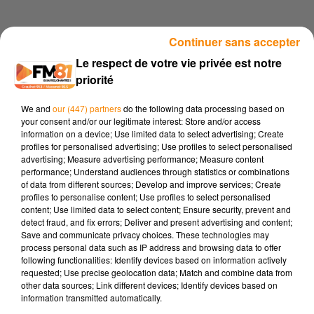
22 septembre 2025 - 2 min 13 sec
Continuer sans accepter
28ᵉ FÊTE DES CHAMPIGNONS & DU JUS DE POMME À ANGLÈS
Le respect de votre vie privée est notre
priorité
à Anglès, la
28ᵉ édition de la Fête des Champignons et du
We and
our (447) partners
do the following data processing based on
Jus de Pomme a lieu le dimanche 28 septembre 2025, de 9h
your consent and/or our legitimate interest: Store and/or access
information on a device; Use limited data to select advertising; Create
à 18h, sur la place de la mairie et ses rues adjacentes.
profiles for personalised advertising; Use profiles to select personalised
Organisée par l’APPPA (Association de Promotion des
advertising; Measure advertising performance; Measure content
Producteurs du Plateau d’Anglès), cette journée automnale
performance; Understand audiences through statistics or combinations
of data from different sources; Develop and improve services; Create
mêle gastronomie, nature et artisanat local.
profiles to personalise content; Use profiles to select personalised
Au programme : exposition et ventes de champignons,
content; Use limited data to select content; Ensure security, prevent and
detect fraud, and fix errors; Deliver and present advertising and content;
démonstration de pressage de pommes avec vente du jus,
Save and communicate privacy choices. These technologies may
marché des producteurs et artisans, restauration sur place à
process personal data such as IP address and browsing data to offer
midi avec des assiettes gourmandes, grillades et desserts.
following functionalities: Identify devices based on information actively
requested; Use precise geolocation data; Match and combine data from
À 15h, une conférence et une projection photo autour du
other data sources; Link different devices; Identify devices based on
information transmitted automatically.
thème du champignon seront proposées dans la salle sous