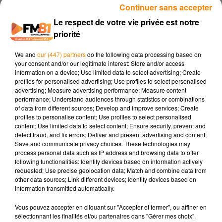
Continuer sans accepter
4 février 2025 - 1 min 39 sec
Le respect de votre vie privée est notre
BOUT DU PONT DE L'ARN :
priorité
We and
our (447) partners
do the following data processing based on
Le Secours Populaire d’Aussillon organise un grand
your consent and/or our legitimate interest: Store and/or access
événement solidaire le samedi 8 février à la salle polyvalente
information on a device; Use limited data to select advertising; Create
de Bout-du-Pont-de-l’Arn.
profiles for personalised advertising; Use profiles to select personalised
advertising; Measure advertising performance; Measure content
Au programme : un repas convivial à midi, suivi
performance; Understand audiences through statistics or combinations
d’animations festives, d’un karaoké et d’une tombola. Les
of data from different sources; Develop and improve services; Create
profiles to personalise content; Use profiles to select personalised
bénéfices de cette journée seront intégralement reversés au
content; Use limited data to select content; Ensure security, prevent and
Secours Populaire Français, déjà mobilisé pour venir en aide
detect fraud, and fix errors; Deliver and present advertising and content;
aux sinistrés de Mayotte.
Save and communicate privacy choices. These technologies may
process personal data such as IP address and browsing data to offer
Pour 18 € (ou 20 € avec un ticket de tombola inclus), les
following functionalities: Identify devices based on information actively
requested; Use precise geolocation data; Match and combine data from
participants pourront déguster un menu complet composé
other data sources; Link different devices; Identify devices based on
de : apéritif offert, magret de canard, pommes de terre à la
information transmitted automatically.
braise, salade et fromage, tarte aux pommes, café offert. Les
Vous pouvez accepter en cliquant sur "Accepter et fermer", ou affiner en
boissons seront proposées en supplément.
sélectionnant les finalités et/ou partenaires dans "Gérer mes choix".