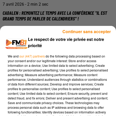
7 avril 2026 - 2 min 2 sec
CADALEN : REMONTEZ LE TEMPS AVEC LA CONFÉRENCE "IL EST
GRAND TEMPS DE PARLER DE CALENDRIERS" !
Continuer sans accepter
Animée par la guide-conférencière Audrey Bédier, cette soirée
Le respect de votre vie privée est notre
vous fera voyager à travers l'histoire et les civilisations. Car
priorité
contrairement à ce que l'on pourrait penser, l'année n'a pas
toujours commencé le 1er janvier ! De la Rome antique au
We and
our (447) partners
do the following data processing based on
calendrier arabo-musulman, en passant par l'Inde ou la
your consent and/or our legitimate interest: Store and/or access
information on a device; Use limited data to select advertising; Create
Chine, Audrey Bédier décryptera l'évolution du calcul du
profiles for personalised advertising; Use profiles to select personalised
temps, les différents types de calendriers (lunaires, solaires)
advertising; Measure advertising performance; Measure content
et même... les jours qui n'ont jamais existé ! Un sujet
performance; Understand audiences through statistics or combinations
of data from different sources; Develop and improve services; Create
passionnant, ponctué d'anecdotes historiques (saviez-vous
profiles to personalise content; Use profiles to select personalised
par exemple que le mois de "septembre" tire tout simplement
content; Use limited data to select content; Ensure security, prevent and
son nom du chiffre 7 ?).
detect fraud, and fix errors; Deliver and present advertising and content;
Save and communicate privacy choices. These technologies may
La conférence se tiendra le
vendredi 17 avril à 20h30, à la
process personal data such as IP address and browsing data to offer
salle des fêtes de Cadalen
. L'ouverture des portes se fera
following functionalities: Identify devices based on information actively