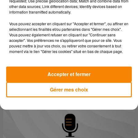
requested; Use precise geolocation data; Match and combine data from
dès 20h. Après cette présentation d'environ 1h30, un
other data sources; Link different devices; Identify devices based on
traditionnel pot de l'amitié sera offert pour prolonger la
information transmitted automatically.
discussion avec la conférencière dans une ambiance
Vous pouvez accepter en cliquant sur "Accepter et fermer", ou affiner en
conviviale et fraternelle.
sélectionnant les finalités et/ou partenaires dans "Gérer mes choix".
Vous pouvez également refuser en cliquant sur "Continuer sans
La participation est libre (au profit de l'association). Pour
accepter". Vos préférences ne s'appliqueront que pour ce site. Vous
plus d'informations sur la billetterie et le programme, vous
pouvez mettre à jour vos choix, ou retirer votre consentement à tout
pouvez consulter ce lien :
Billetweb - Conférence Cadalen : Il
moment via le lien "Gérer les cookies" situé en bas de chaque page.
est grand temps de parler de calendriers
Accepter et fermer
Gérer mes choix