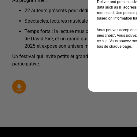
Au programme :
Deliver and present adv
data such as IP address 
22 auteurs présents pour dédicaces et échanges avec
requested; Use precise g
based on information tra
Spectacles, lectures musicales, ateliers & expositions
Vous pouvez accepter en 
Temps forts : la lecture musicale « Et le désert par
mes choix". Vous pouvez
de David Sire, et un grand quiz littéraire animé par
ce site. Vous pouvez met
2025 et expose son univers mêlé de collages, encres
bas de chaque page.
Un festival qui invite petits et grands à découvrir la riche
participative.