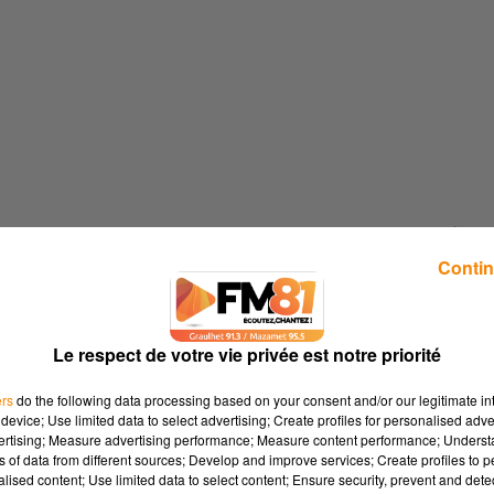
2 min 36 
Contin
Le respect de votre vie privée est notre priorité
ers
do the following data processing based on your consent and/or our legitimate int
device; Use limited data to select advertising; Create profiles for personalised adver
son Festival du Livre Jeunesse & Ados, gratuit, au cœur de la Sall
vertising; Measure advertising performance; Measure content performance; Unders
ns of data from different sources; Develop and improve services; Create profiles to 
alised content; Use limited data to select content; Ensure security, prevent and detect