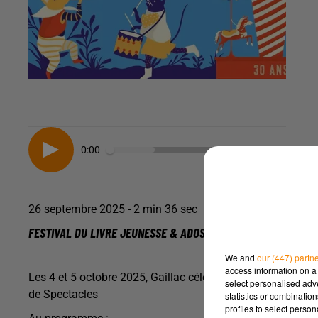
0:00
26 septembre 2025 - 2 min 36 sec
FESTIVAL DU LIVRE JEUNESSE & ADOS 2025 À GAILLAC
We and
our (447) partn
access information on a 
Les 4 et 5 octobre 2025, Gaillac célèbre la 30ᵉ édition de 
select personalised ad
de Spectacles
statistics or combinatio
profiles to select person