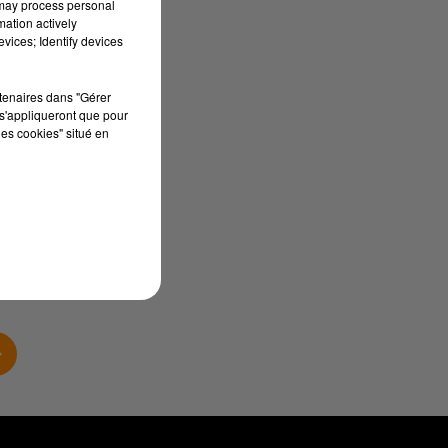
 may process personal
mation actively
vices; Identify devices
rtenaires dans "Gérer
ue
s'appliqueront que pour
les cookies" situé en
 et