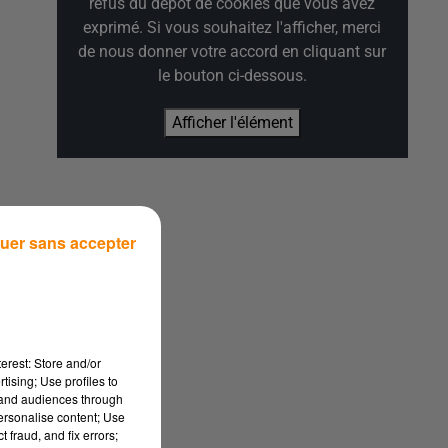
refus du dépôt de cookies que vous avez
exprimé. Si vous souhaitez l'afficher, merci
de nous donner votre accord en cliquant sur
le bouton ci-dessous.
Afficher l'élément
sec
uer sans accepter
erest: Store and/or
tising; Use profiles to
e
tand audiences through
personalise content; Use
 fraud, and fix errors;