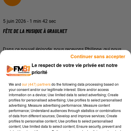
5 juin 2026 - 1 min 42 sec
FÊTE DE LA MUSIQUE À GRAULHET
Dans ce nouvel épisode, nous recevons Philippe, qui nous
Continuer sans accepter
présente un événement organisé pour la Fête de la Musique
à Graulhet : le 20 juin, sur la place du Jourdain.
Le respect de votre vie privée est notre
priorité
Le programme de cette journée promet d'être riche et varié :
L'événement mettra en lumière de jeunes talents du
We and
our (447) partners
do the following data processing based on
your consent and/or our legitimate interest: Store and/or access
quartier.
information on a device; Use limited data to select advertising; Create
profiles for personalised advertising; Use profiles to select personalised
Le public pourra assister à la prestation du sosie vocal
advertising; Measure advertising performance; Measure content
de Jean-Jacques Goldman, accompagné par
performance; Understand audiences through statistics or combinations
Clémentine.
of data from different sources; Develop and improve services; Create
profiles to personalise content; Use profiles to select personalised
Le groupe G.C. Los Quematos sera également de la
content; Use limited data to select content; Ensure security, prevent and