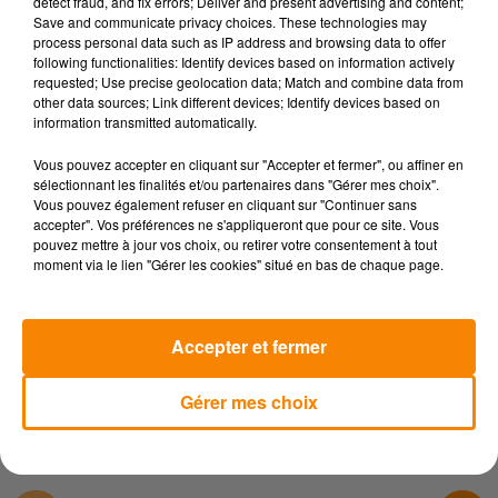
partie.
detect fraud, and fix errors; Deliver and present advertising and content;
Save and communicate privacy choices. These technologies may
À partir de 17h, la soirée sera animée avec de la
process personal data such as IP address and browsing data to offer
following functionalities: Identify devices based on information actively
musique, ainsi qu'une buvette et des food trucks sur
requested; Use precise geolocation data; Match and combine data from
place.
other data sources; Link different devices; Identify devices based on
information transmitted automatically.
Les artistes, qu'ils soient amateurs ou professionnels, se
succéderont sur scène pour offrir quatre ou cinq heures de
Vous pouvez accepter en cliquant sur "Accepter et fermer", ou affiner en
musique.
sélectionnant les finalités et/ou partenaires dans "Gérer mes choix".
Vous pouvez également refuser en cliquant sur "Continuer sans
Le 21 juin, les festivités se poursuivront avec une scène
accepter". Vos préférences ne s'appliqueront que pour ce site. Vous
pouvez mettre à jour vos choix, ou retirer votre consentement à tout
ouverte ainsi que la présence du groupe ivoirien de
moment via le lien "Gérer les cookies" situé en bas de chaque page.
percussions, offrant une programmation toujours aussi
éclectique.
Si vous souhaitez participer à la scène ouverte, vous pouvez
Accepter et fermer
contacter le 06.86.51.22.22.
Gérer mes choix