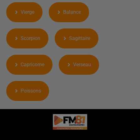
Vierge
Balance
Scorpion
Sagittaire
Capricorne
Verseau
Poissons