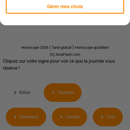
Gérer mes choix
|
|
Horoscope 2026
Tarot gratuit
Horoscope quotidien
(C) AsiaFlash.com
Cliquez sur votre signe pour voir ce que la journée vous
réserve !
Bélier
Taureau
Gémeaux
Cancer
Lion