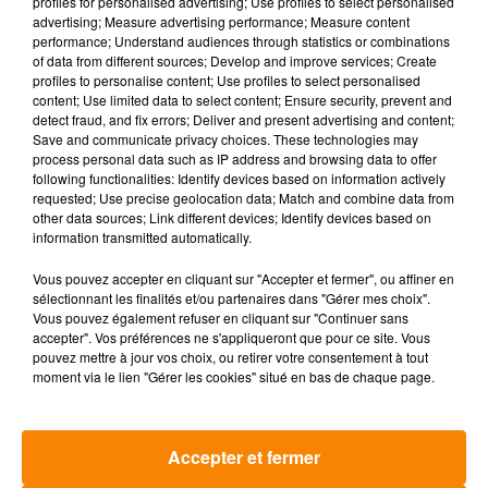
profiles for personalised advertising; Use profiles to select personalised
Horoscope B ¿½lier - Citation du jour
advertising; Measure advertising performance; Measure content
performance; Understand audiences through statistics or combinations
Deux ennemis sont l'un pour l'autre des yeux de lynx
of data from different sources; Develop and improve services; Create
(proverbe chinois).
profiles to personalise content; Use profiles to select personalised
content; Use limited data to select content; Ensure security, prevent and
detect fraud, and fix errors; Deliver and present advertising and content;
Horoscope B ¿½lier - Nombre de chance
Save and communicate privacy choices. These technologies may
105
process personal data such as IP address and browsing data to offer
following functionalities: Identify devices based on information actively
requested; Use precise geolocation data; Match and combine data from
Horoscope B ¿½lier - Clin d'oeil
other data sources; Link different devices; Identify devices based on
Montrez-vous opportuniste et consolidez les relations
information transmitted automatically.
susceptibles de vous être utiles tôt ou tard.
Vous pouvez accepter en cliquant sur "Accepter et fermer", ou affiner en
sélectionnant les finalités et/ou partenaires dans "Gérer mes choix".
|
|
Horoscope 2026
Tarot gratuit
Horoscope quotidien
Vous pouvez également refuser en cliquant sur "Continuer sans
accepter". Vos préférences ne s'appliqueront que pour ce site. Vous
(C) AsiaFlash.com
pouvez mettre à jour vos choix, ou retirer votre consentement à tout
moment via le lien "Gérer les cookies" situé en bas de chaque page.
HOROSCOPE HEBDOMADAIRE BÏ¿½LIER (LUNDI 3 --
DIMANCHE 9 AOÏ¿½T 2026)
Accepter et fermer