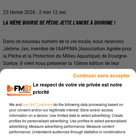
23 février 2026 - 2 min 12 sec
LA 10ÈME BOURSE DE PÊCHE JETTE L'ANCRE À DOURGNE !
Dans ce nouveau numéro de la vie locale, nous recevons
Jérôme Jan, membre de l'AAPPMA (Association Agréée pour
la Pêche et la Protection du Milieu Aquatique) de Dourgne-
Sorèze. Il vient nous présenter la 10ème édition de leur
grande Bourse de pêche. Que vous soyez pêcheur aguerri ou
Continuer sans accepter
simple curieux, venez profiter des nombreux stands de
Le respect de votre vie privée est notre
matériel, échanger avec des guides professionnels et même
priorité
tester vos réflexes sur le simulateur de pêche ultra-réaliste de
la Fédération !
We and
our (447) partners
do the following data processing based on
your consent and/or our legitimate interest: Store and/or access
📌 INFOS PRATIQUES
information on a device; Use limited data to select advertising; Create
profiles for personalised advertising; Use profiles to select personalised
Date :
Dimanche 8 mars.
advertising; Measure advertising performance; Measure content
performance; Understand audiences through statistics or combinations
Lieu :
Salles MJC et Omnisports, dans le village de