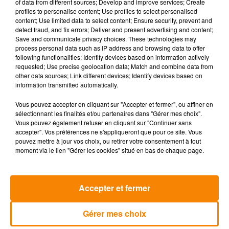
of data from different sources; Develop and improve services; Create
Dourgne.
profiles to personalise content; Use profiles to select personalised
content; Use limited data to select content; Ensure security, prevent and
Au programme :
* Vente de matériel de pêche neuf et
detect fraud, and fix errors; Deliver and present advertising and content;
Save and communicate privacy choices. These technologies may
d'occasion par des particuliers.
process personal data such as IP address and browsing data to offer
following functionalities: Identify devices based on information actively
Rencontres et conseils avec des guides de pêche
requested; Use precise geolocation data; Match and combine data from
qui vous présenteront leurs techniques.
other data sources; Link different devices; Identify devices based on
information transmitted automatically.
Test du simulateur de pêche (une véritable canne
reliée à un écran et un moteur électrique qui
Vous pouvez accepter en cliquant sur "Accepter et fermer", ou affiner en
reproduit la force de traction d'un poisson, idéal
sélectionnant les finalités et/ou partenaires dans "Gérer mes choix".
Vous pouvez également refuser en cliquant sur "Continuer sans
pour les débutants !).
accepter". Vos préférences ne s'appliqueront que pour ce site. Vous
pouvez mettre à jour vos choix, ou retirer votre consentement à tout
Restauration :
Espace restauration prévu sur place.
moment via le lien "Gérer les cookies" situé en bas de chaque page.
Avis aux exposants :
Vous souhaitez tenir un stand ?
Dépêchez-vous, il ne reste plus qu'une trentaine de
mètres d'exposition disponibles !
Accepter et fermer
Contact et réservations :
Vous pouvez joindre
Gérer mes choix
directement Jérôme Jan à la permanence de l'AAPPMA
de Dourgne-Sorèze au
07 85 81 50 21
.