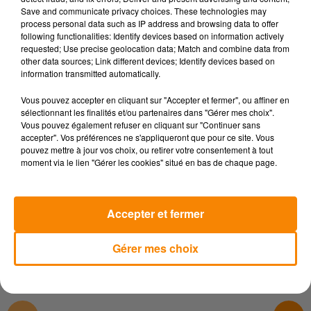
8h30 et 9h00).
Save and communicate privacy choices. These technologies may
process personal data such as IP address and browsing data to offer
Côté Marche :
Deux belles randonnées pédestres
following functionalities: Identify devices based on information actively
familiales ou sportives de 9 km et 14 km (départ à
requested; Use precise geolocation data; Match and combine data from
9h30).
other data sources; Link different devices; Identify devices based on
information transmitted automatically.
LA nouveauté 2026 - Côté Trail :
L'ajout de deux
parcours de trail (course à pied nature sans
Vous pouvez accepter en cliquant sur "Accepter et fermer", ou affiner en
sélectionnant les finalités et/ou partenaires dans "Gérer mes choix".
chronométrage) de 10 km et 25 km. Parfait pour ceux
Vous pouvez également refuser en cliquant sur "Continuer sans
qui veulent courir en toute liberté (départ à 9h20) !
accepter". Vos préférences ne s'appliqueront que pour ce site. Vous
pouvez mettre à jour vos choix, ou retirer votre consentement à tout
Parce que l'effort rime avec réconfort, des ravitaillements
moment via le lien "Gérer les cookies" situé en bas de chaque page.
seront répartis sur les différents circuits. Et pour clôturer
cette matinée sportive dans la plus grande convivialité, la
fameuse
saucisse grillée accompagnée d'une boisson
sera
Accepter et fermer
offerte à tous les participants à la ligne d'arrivée !
Gérer mes choix