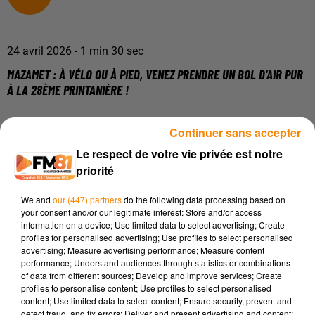
24 avril 2026 - 1 min 30 sec
MAZAMET : À VÉLO OU À PIED, VENEZ PRENDRE UN BOL D'AIR PUR
À LA 28ÈME PRINTANIÈRE !
Continuer sans accepter
Pour cette
28ème édition
qui se tiendra le
dimanche 3 mai
2026
au magnifique
Lac des Montagnès
, l'événement fait le
Le respect de votre vie privée est notre
plein de nouveautés pour ravir tous les profils de sportifs et
priorité
amoureux de la nature !
We and
our (447) partners
do the following data processing based on
Que vous soyez un vététiste chevronné, un randonneur du
your consent and/or our legitimate interest: Store and/or access
dimanche ou un traileur avide de dénivelé, l'organisation a
information on a device; Use limited data to select advertising; Create
profiles for personalised advertising; Use profiles to select personalised
pensé à tout :
advertising; Measure advertising performance; Measure content
performance; Understand audiences through statistics or combinations
Côté VTT et VTT Électriques (VTTAE) :
Plusieurs
of data from different sources; Develop and improve services; Create
parcours ludiques et à la carte allant de 15 km jusqu'à
profiles to personalise content; Use profiles to select personalised
45 km pour les plus courageux (départs libres entre
content; Use limited data to select content; Ensure security, prevent and
detect fraud, and fix errors; Deliver and present advertising and content;