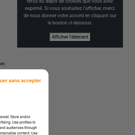
refus du dépôt de cookies que vous avez
exprimé. Si vous souhaitez l'afficher, merci
de nous donner votre accord en cliquant sur
le bouton ci-dessous.
Afficher l'élément
sec
uer sans accepter
erest: Store and/or
ée
tising; Use profiles to
tand audiences through
personalise content; Use