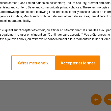
s niveaux :
alised content; Use limited data to select content; Ensure security, prevent and detect
ertising and content; Save and communicate privacy choices. These technologies
ossibilité de l'étendre à 14 km, comprenant un point de
and browsing data to offer following functionalities: Identify devices based on infor
e 8 euros.
eolocation data; Match and combine data from other data sources; Link different de
nsmitted automatically.
 dénivelé) avec une boucle optionnelle de 6 km pour atteindre 41
portif de 58 km (1600 m de dénivelé) est également au
cliquant sur "Accepter et fermer", ou affiner en sélectionnant les finalités et/ou pa
 également refuser en cliquant sur "Continuer sans accepter". Vos préférences ne 
illements. Le départ se fera à 7h30, au tarif de 12 euros.
tre à jour vos choix, ou retirer votre consentement à tout moment via le lien "Gérer 
à 11 ans ouvrira vers 9h. Les participants doivent apporter leur
 du matin sur place. À l'arrivée, l'effort sera récompensé de
Gérer mes choix
Accepter et fermer
sse offerts à chaque participant.