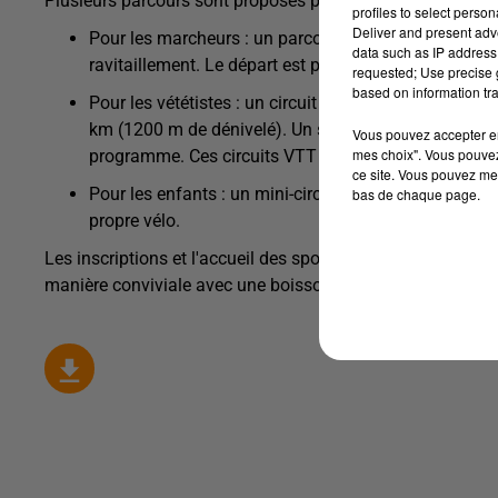
Plusieurs parcours sont proposés pour s'adapter à tous le
profiles to select person
Deliver and present adv
Pour les marcheurs : un parcours de 12 km, avec la p
data such as IP address 
ravitaillement. Le départ est prévu vers 8h, au tarif d
requested; Use precise g
based on information tra
Pour les vététistes : un circuit de 35 km (1000 m de
km (1200 m de dénivelé). Un second parcours plus s
Vous pouvez accepter en 
mes choix". Vous pouvez
programme. Ces circuits VTT disposent de deux ravita
ce site. Vous pouvez met
Pour les enfants : un mini-circuit encadré pour les 7 
bas de chaque page.
propre vélo.
Les inscriptions et l'accueil des sportifs débuteront dès 7h
manière conviviale avec une boisson et un sandwich sauci