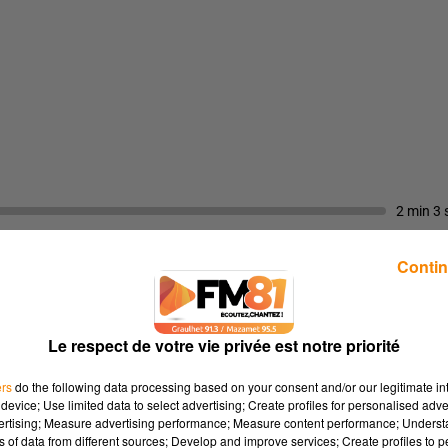
2 min 3 
Contin
Le respect de votre vie privée est notre priorité
ers
do the following data processing based on your consent and/or our legitimate int
de Graulhet. Il nous présente l'édition estivale de leur randonn
device; Use limited data to select advertising; Create profiles for personalised adver
rt de la base de loisirs de Nabeillou.
vertising; Measure advertising performance; Measure content performance; Unders
ns of data from different sources; Develop and improve services; Create profiles to 