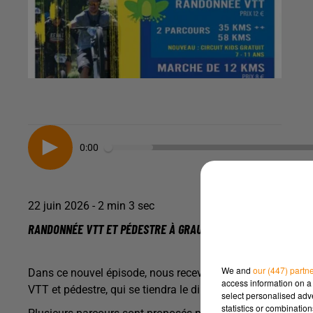
0:00
22 juin 2026 - 2 min 3 sec
RANDONNÉE VTT ET PÉDESTRE À GRAULHET
We and
our (447) partn
Dans ce nouvel épisode, nous recevons Denis, du VTT Club 
access information on a 
VTT et pédestre, qui se tiendra le dimanche 28 juin au dépa
select personalised ad
statistics or combinatio