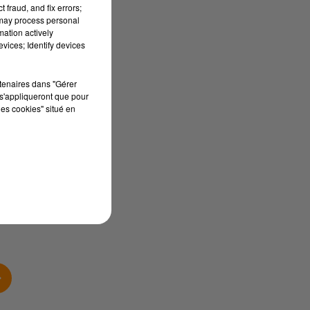
 fraud, and fix errors;
 may process personal
mation actively
vices; Identify devices
rtenaires dans "Gérer
s'appliqueront que pour
les cookies" situé en