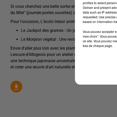
profiles to select person
Si vous cherchez une belle sortie en famille, l'associatio
Deliver and present adv
data such as IP address 
du Miel" (journée portes ouvertes) organisée aux Établiss
requested; Use precise g
Pour l'occasion, L'écolo trésor animera un stand entièremen
based on information tra
Le Jackpot des graines : Un jeu de hasard amusant où 
Vous pouvez accepter en 
mes choix". Vous pouvez
Le Morpion végétal : Une revisite nature du célèbre je
ce site. Vous pouvez met
bas de chaque page.
Envie d'aller plus loin avec les plantes ? L'association s
Lescure-d'Albigeois pour un atelier d'empreinte végétale (
une technique japonaise ancestrale qui consiste à marteler 
et créer une œuvre d'art naturelle et unique !