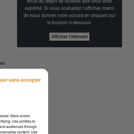
refus du dépôt de cookies que vous avez
exprimé. Si vous souhaitez l'afficher, merci
de nous donner votre accord en cliquant sur
le bouton ci-dessous.
Afficher l'élément
sec
uer sans accepter
erest: Store and/or
on
tising; Use profiles to
t
tand audiences through
personalise content; Use