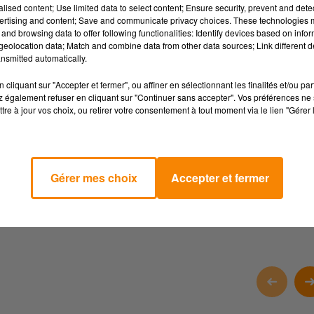
alised content; Use limited data to select content; Ensure security, prevent and detect
n vous donne rendez-vous le 30 mai prochain lors de la grande "Fê
ertising and content; Save and communicate privacy choices. These technologies
and browsing data to offer following functionalities: Identify devices based on infor
ements Remuaux, à la sortie de Saint-Juéry.
eolocation data; Match and combine data from other data sources; Link different de
t dédié aux graines et à leur cycle de vie, avec des jeux créatifs
nsmitted automatically.
il faudra piocher et aligner trois graines identiques.
cliquant sur "Accepter et fermer", ou affiner en sélectionnant les finalités et/ou pa
 également refuser en cliquant sur "Continuer sans accepter". Vos préférences ne 
u de réflexion !
tre à jour vos choix, ou retirer votre consentement à tout moment via le lien "Gérer 
era également présente le week-end du 6 juin à la Médiathèque de
actuellement complet). Vous pourrez y découvrir le "Tataki-zomé"
des fleurs et des feuilles sur du tissu pour en extraire les tanin
Gérer mes choix
Accepter et fermer