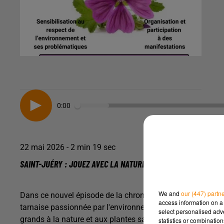
0:00
22 mai 2026 - 2 min 19 sec
SAINT-JUÉRY : JOUEZ AVEC LA NATURE GRÂCE À L'ASSOCIATIO
We and
our (447) partn
Dans ce nouvel épisode de la chronique "Vie locale du Tarn
access information on a 
tarnaise passionnée par l'environnement. Sa fondatrice, Sa
select personalised ad
grands à la nature et aux plantes sauvages à travers des a
statistics or combinatio