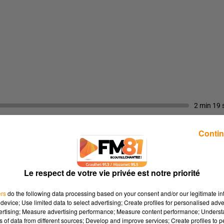
2 min 19 
Contin
N L'ÉCOLO TRÉSOR
Le respect de votre vie privée est notre priorité
ers
do the following data processing based on your consent and/or our legitimate int
", nous partons à la découverte de L'écolo trésor, une associati
device; Use limited data to select advertising; Create profiles for personalised adver
ndrine Barozzo, nous explique sa mission : sensibiliser petits e
vertising; Measure advertising performance; Measure content performance; Unders
teliers ludiques.
ns of data from different sources; Develop and improve services; Create profiles to 