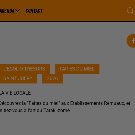
AGENDA
CONTACT
L'ECOL'O TRESORS
FAITES DU MIEL
SAINT JUERY
2026
LA VIE LOCALE
Découvrez la "Faites du miel" aux Établissements Remuaux, et
initiez-vous à l'art du Tataki-zomé