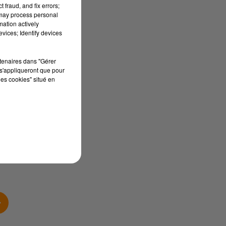
 fraud, and fix errors;
te
 may process personal
mation actively
vices; Identify devices
 :
rtenaires dans "Gérer
s'appliqueront que pour
les cookies" situé en
,
s