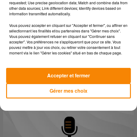
conférencière internationale Béatrice Bourau-Glisia, qui
requested; Use precise geolocation data; Match and combine data from
other data sources; Link different devices; Identify devices based on
donnera deux temps forts : l’un le samedi sur « Les
information transmitted automatically.
croyances ou pensées automatiques limitantes », l’autre le
dimanche sur « Le surpoids et les troubles du comportement
Vous pouvez accepter en cliquant sur "Accepter et fermer", ou affiner en
sélectionnant les finalités et/ou partenaires dans "Gérer mes choix".
alimentaire »
Vous pouvez également refuser en cliquant sur "Continuer sans
Une tombola gratuite avec de nombreux lots offerts par les
accepter". Vos préférences ne s'appliqueront que pour ce site. Vous
exposants, ainsi qu’un espace restauration bio et découverte
pouvez mettre à jour vos choix, ou retirer votre consentement à tout
moment via le lien "Gérer les cookies" situé en bas de chaque page.
de produits locaux complètent ce rendez-vous dédié à
l’harmonie du corps et de l’esprit.
Accepter et fermer
Gérer mes choix