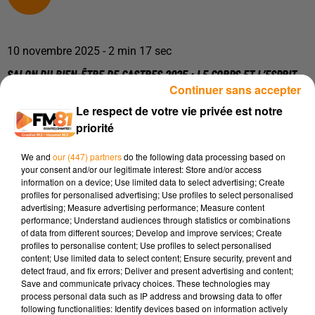
10 novembre 2025 - 2 min 17 sec
SALON DU BIEN-ÊTRE DE CASTRES 2025 : LE CORPS ET L’ESPRIT
EN HARMONIE
Continuer sans accepter
Le respect de votre vie privée est notre
priorité
Les samedi 15 et dimanche 16 novembre 2025, la ville de
Castres accueillera la 8ᵉ édition du Salon du Bien-Être,
We and
our (447) partners
do the following data processing based on
organisée par l’association « Ma Hélène ». Cet événement se
your consent and/or our legitimate interest: Store and/or access
information on a device; Use limited data to select advertising; Create
tiendra de 10h à 18h dans le Hall 2000 du Parc des
profiles for personalised advertising; Use profiles to select personalised
Expositions.
advertising; Measure advertising performance; Measure content
Plus de 75 exposants — thérapeutes, praticiens en santé
performance; Understand audiences through statistics or combinations
of data from different sources; Develop and improve services; Create
naturelle, artisans et producteurs bio — proposeront
profiles to personalise content; Use profiles to select personalised
consultations, démonstrations et produits dédiés au bien-
content; Use limited data to select content; Ensure security, prevent and
être.
detect fraud, and fix errors; Deliver and present advertising and content;
Save and communicate privacy choices. These technologies may
Au programme également : des conférences et ateliers tout
process personal data such as IP address and browsing data to offer
au long du week-end, animés notamment par la
following functionalities: Identify devices based on information actively