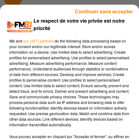
Continuer sans accepter
Le respect de votre vie privée est notre
1er novembre 2025 - 1 min 21 sec
priorité
SOIRÉE LOTO SOLIDAIRE À LOMBERS AU PROFIT DES RESTOS DU
CŒUR
We and
our (447) partners
do the following data processing based on
your consent and/or our legitimate interest: Store and/or access
information on a device; Use limited data to select advertising; Create
profiles for personalised advertising; Use profiles to select personalised
Le samedi 8 novembre 2025, la commune de Lombers
advertising; Measure advertising performance; Measure content
accueillera une soirée loto organisée par Les Restos du
performance; Understand audiences through statistics or combinations
Cœur du Tarn. L’événement, qui se tiendra à la salle des
of data from different sources; Develop and improve services; Create
profiles to personalise content; Use profiles to select personalised
fêtes de Lombers, débutera à 20h30. Les cartons sont
content; Use limited data to select content; Ensure security, prevent and
proposés à 5 € l’un ou 3 pour 10 €. De nombreux lots seront
detect fraud, and fix errors; Deliver and present advertising and content;
à gagner, notamment un aller-retour Castres-Paris, ainsi que
Save and communicate privacy choices. These technologies may
process personal data such as IP address and browsing data to offer
d’autres surprises, et des boissons et pâtisseries seront en
following functionalities: Identify devices based on information actively
vente sur place.
requested; Use precise geolocation data; Match and combine data from
other data sources; Link different devices; Identify devices based on
Dans la Vie locale de FM81, nous recevrons un représentant
information transmitted automatically.
de l’association pour évoquer cette soirée, expliquer
comment elle contribue à la lutte contre la précarité
Vous pouvez accepter en cliquant sur "Accepter et fermer", ou affiner en