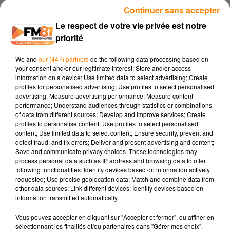
Continuer sans accepter
Le respect de votre vie privée est notre
priorité
17 novembre 2025 - 1 min 51 sec
SPECTACLE « PARENTS » À REVEL : HUMOUR ET VÉRITÉ DE LA VIE
We and
our (447) partners
do the following data processing based on
DE FAMILLE
your consent and/or our legitimate interest: Store and/or access
information on a device; Use limited data to select advertising; Create
profiles for personalised advertising; Use profiles to select personalised
advertising; Measure advertising performance; Measure content
Le samedi 22 novembre 2025, la Salle Claude Nougaro à
performance; Understand audiences through statistics or combinations
Revel (31250) accueille le spectacle « Parents », interprété
of data from different sources; Develop and improve services; Create
par Mélissa Billard et Fred Menuet, mis en scène par l’équipe
profiles to personalise content; Use profiles to select personalised
content; Use limited data to select content; Ensure security, prevent and
des „Toulousains”. Organisé par l’US R Football de Revel, cet
detect fraud, and fix errors; Deliver and present advertising and content;
événement débute à 19h par un apéritif convivial, puis dès
Save and communicate privacy choices. These technologies may
21h place à une comédie pleine d’humour, de tendresse et
process personal data such as IP address and browsing data to offer
following functionalities: Identify devices based on information actively
d’observation : entre nuits sans sommeil, charge mentale,
requested; Use precise geolocation data; Match and combine data from
crises de couple et petits bonheurs familiaux, « Parents »
other data sources; Link different devices; Identify devices based on
dépeint avec finesse et dérision la vie à deux (ou à trois, ou à
information transmitted automatically.
plus !). Après le spectacle, un verre de l’amitié est proposé en
Vous pouvez accepter en cliquant sur "Accepter et fermer", ou affiner en
présence des comédiens pour prolonger la soirée.
sélectionnant les finalités et/ou partenaires dans "Gérer mes choix".