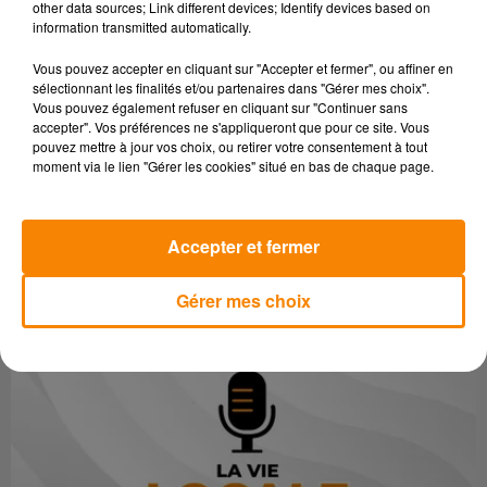
other data sources; Link different devices; Identify devices based on
bénévoles, associe rires, émotions et échanges avec les
information transmitted automatically.
artistes.
Vous pouvez accepter en cliquant sur "Accepter et fermer", ou affiner en
Dans
La Vie locale de FM81
, nous recevrons Nicolas Laurier,
sélectionnant les finalités et/ou partenaires dans "Gérer mes choix".
Vous pouvez également refuser en cliquant sur "Continuer sans
un organisateur de l’Amicale du Réalmont FC pour vous en
accepter". Vos préférences ne s'appliqueront que pour ce site. Vous
dire plus.
pouvez mettre à jour vos choix, ou retirer votre consentement à tout
moment via le lien "Gérer les cookies" situé en bas de chaque page.
Réservations au
06 52 66 11 48
Accepter et fermer
Gérer mes choix