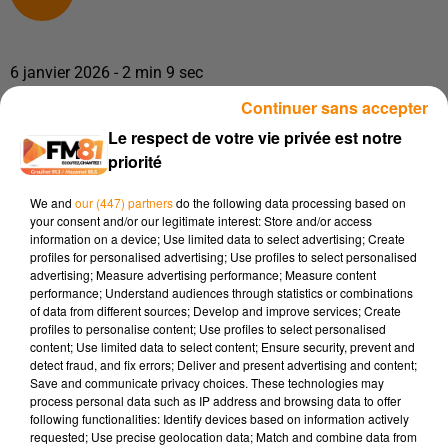
6 janvier 2026 - 2 min 9 sec
UN WEEK-END THÉÂTRAL SIGNÉ AMICALE DU RÉALMONT FC
Continuer sans accepter
Le respect de votre vie privée est notre
priorité
L’Amicale du Réalmont FC remet le couvert pour une
nouvelle édition de son festival de théâtre, baptisé
Les
We and
our (447) partners
do the following data processing based on
Théâtrales de l’Amicale
, qui se tiendra
samedi 17 janvier
your consent and/or our legitimate interest: Store and/or access
information on a device; Use limited data to select advertising; Create
2026 à 21 h
puis
dimanche 18 janvier 2026 à 15 h
à la
salle
profiles for personalised advertising; Use profiles to select personalised
des fêtes de Réalmont
. Cet événement est devenu au fil des
advertising; Measure advertising performance; Measure content
ans un rendez-vous culturel attendu dans la vie locale du
performance; Understand audiences through statistics or combinations
of data from different sources; Develop and improve services; Create
Centre-Tarn, conjuguant convivialité, arts de la scène et
profiles to personalise content; Use profiles to select personalised
moments de partage autour du jeu théâtral.
content; Use limited data to select content; Ensure security, prevent and
detect fraud, and fix errors; Deliver and present advertising and content;
Pendant deux jours, le public pourra découvrir deux pièces
Save and communicate privacy choices. These technologies may
proposées par la compagnie le
Théâtre du Triangle
de
process personal data such as IP address and browsing data to offer
Montpellier, qui revient pour offrir un spectacle de qualité.
following functionalities: Identify devices based on information actively
requested; Use precise geolocation data; Match and combine data from
L’ambiance, fidèle à l’esprit d’amateurs passionnés et