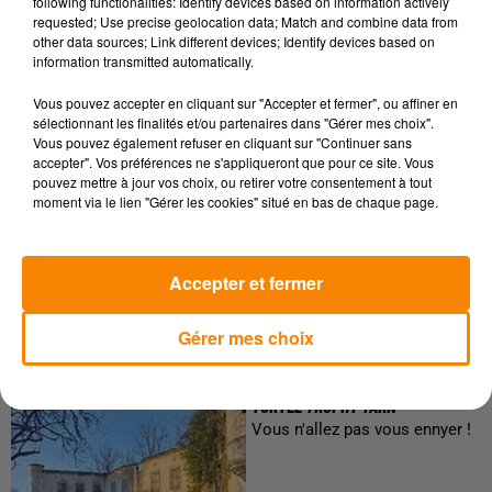
following functionalities: Identify devices based on information actively
requested; Use precise geolocation data; Match and combine data from
other data sources; Link different devices; Identify devices based on
information transmitted automatically.
Vous pouvez accepter en cliquant sur "Accepter et fermer", ou affiner en
sélectionnant les finalités et/ou partenaires dans "Gérer mes choix".
Vous pouvez également refuser en cliquant sur "Continuer sans
LE SALON DU CHEVAL D'ALBI 2025
accepter". Vos préférences ne s'appliqueront que pour ce site. Vous
pouvez mettre à jour vos choix, ou retirer votre consentement à tout
Un événement à ne pas
moment via le lien "Gérer les cookies" situé en bas de chaque page.
manquer !
Accepter et fermer
Gérer mes choix
TURTLE TROPHY TARN
Vous n'allez pas vous ennyer !