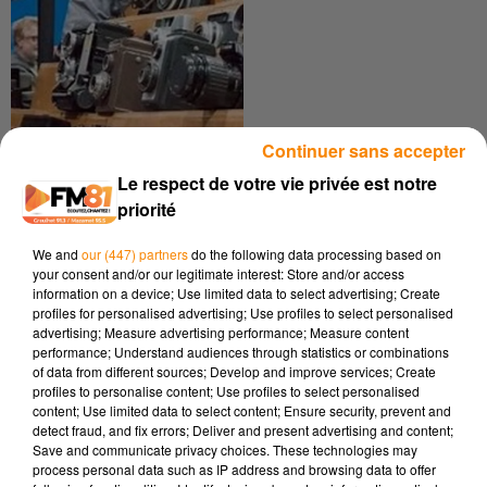
Continuer sans accepter
PUCES DES COUTURIÈRES À
VERDALLE
Le respect de votre vie privée est notre
Venez chiner !
priorité
We and
our (447) partners
do the following data processing based on
your consent and/or our legitimate interest: Store and/or access
information on a device; Use limited data to select advertising; Create
profiles for personalised advertising; Use profiles to select personalised
advertising; Measure advertising performance; Measure content
performance; Understand audiences through statistics or combinations
of data from different sources; Develop and improve services; Create
profiles to personalise content; Use profiles to select personalised
L’ÉCOL’Ô TRÉSORS
content; Use limited data to select content; Ensure security, prevent and
Une Association Engagée pour
detect fraud, and fix errors; Deliver and present advertising and content;
la Nature
Save and communicate privacy choices. These technologies may
process personal data such as IP address and browsing data to offer