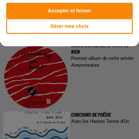
Accepter et fermer
Gérer mes choix
CLAIRE BOUSQUEL, LA CRISE DE
RIEN
Premier album de cette artiste
Aveyronnaise
CONCOURS DE POËSIE
Avec les Hautes Terres d'Oc