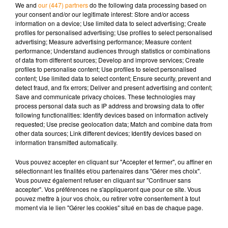
We and
our (447) partners
do the following data processing based on
your consent and/or our legitimate interest: Store and/or access
information on a device; Use limited data to select advertising; Create
profiles for personalised advertising; Use profiles to select personalised
advertising; Measure advertising performance; Measure content
performance; Understand audiences through statistics or combinations
of data from different sources; Develop and improve services; Create
profiles to personalise content; Use profiles to select personalised
ETABLISSEMENTS SCOLAIRE
content; Use limited data to select content; Ensure security, prevent and
JEANNE D'ARC À MAZAMET
detect fraud, and fix errors; Deliver and present advertising and content;
Portes ouvertes
Save and communicate privacy choices. These technologies may
process personal data such as IP address and browsing data to offer
following functionalities: Identify devices based on information actively
requested; Use precise geolocation data; Match and combine data from
other data sources; Link different devices; Identify devices based on
information transmitted automatically.
Vous pouvez accepter en cliquant sur "Accepter et fermer", ou affiner en
sélectionnant les finalités et/ou partenaires dans "Gérer mes choix".
Vous pouvez également refuser en cliquant sur "Continuer sans
SALON POP'KULTUR À SOUAL
accepter". Vos préférences ne s'appliqueront que pour ce site. Vous
pouvez mettre à jour vos choix, ou retirer votre consentement à tout
Organisé par l'association "Ma
moment via le lien "Gérer les cookies" situé en bas de chaque page.
différence et alors"